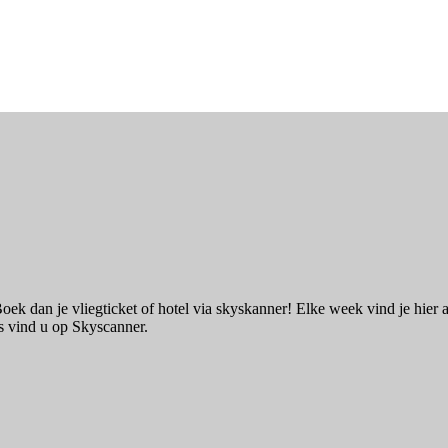
ek dan je vliegticket of hotel via skyskanner! Elke week vind je hier 
ls vind u op Skyscanner.